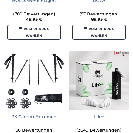
BOLLSEN® Einlagen
DOG+
(700 Bewertungen)
(57 Bewertungen)
49,95
€
89,95
€
AUSFÜHRUNG
AUSFÜHRUNG
WÄHLEN
WÄHLEN
Dieses
Dieses
Produkt
Produkt
weist
weist
mehrere
mehrere
Varianten
Varianten
auf.
auf.
Die
Die
Optionen
Optionen
können
können
auf
auf
der
der
Produktseite
Produktseite
3K Carbon Extreme+
Life+
gewählt
gewählt
werden
werden
(36 Bewertungen)
(3649 Bewertungen)