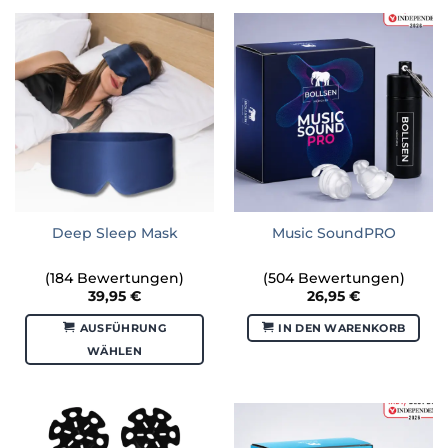
Deep Sleep Mask
Music SoundPRO
(184 Bewertungen)
(504 Bewertungen)
39,95
€
26,95
€
AUSFÜHRUNG
IN DEN WARENKORB
WÄHLEN
Dieses
Produkt
weist
mehrere