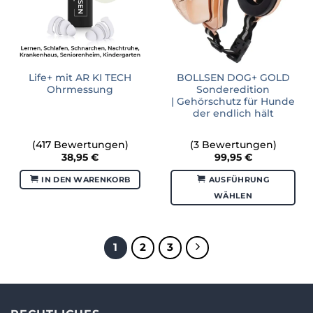
Life+ mit AR KI TECH
BOLLSEN DOG+ GOLD
Ohrmessung
Sonderedition
| Gehörschutz für Hunde
der endlich hält
(417 Bewertungen)
(3 Bewertungen)
38,95
€
99,95
€
IN DEN WARENKORB
AUSFÜHRUNG
WÄHLEN
Dieses
Produkt
weist
1
2
3
mehrere
Varianten
auf.
Die