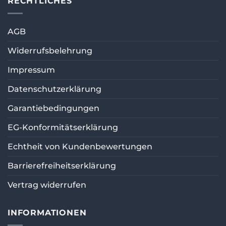
RECHTLICHES
Optionen
können
auf
AGB
der
Produktseite
Widerrufsbelehrung
gewählt
werden
Impressum
Datenschutzerklärung
Garantiebedingungen
EG-Konformitätserklärung
Echtheit von Kundenbewertungen
Barrierefreiheitserklärung
Vertrag widerrufen
INFORMATIONEN