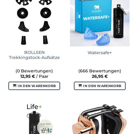
Varianten
auf.
Die
Optionen
können
auf
der
Produktseite
BOLLSEN
Watersafe+
gewählt
Trekkingstock-Aufsätze
werden
(0 Bewertungen)
(666 Bewertungen)
12,95
€
/ Paar
26,95
€
IN DEN WARENKORB
IN DEN WARENKORB